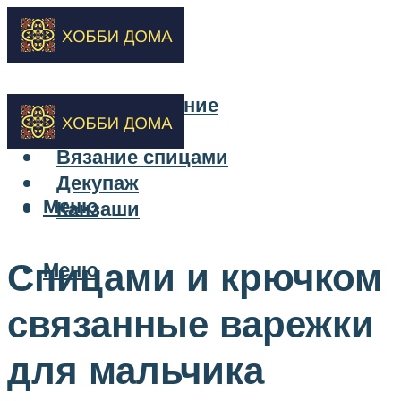
Бисероплетение
Вышивка
Вязание спицами
Декупаж
Меню
Канзаши
Спицами и крючком
Меню
связанные варежки
для мальчика