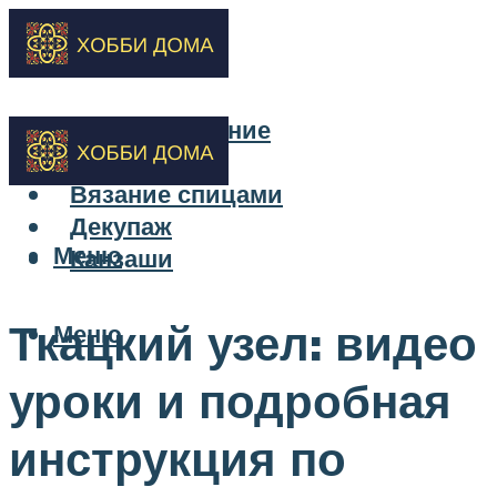
Бисероплетение
Вышивка
Вязание спицами
Декупаж
Меню
Канзаши
Ткацкий узел: видео
Меню
уроки и подробная
инструкция по