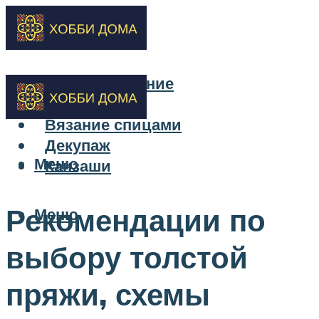
Бисероплетение
Вышивка
Вязание спицами
Декупаж
Меню
Канзаши
Рекомендации по
Меню
выбору толстой
пряжи, схемы