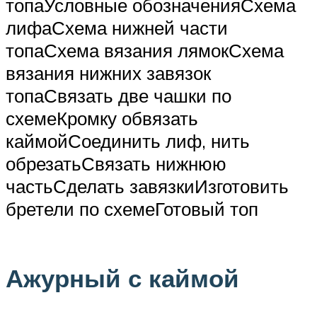
топаУсловные обозначенияСхема
лифаСхема нижней части
топаСхема вязания лямокСхема
вязания нижних завязок
топаСвязать две чашки по
схемеКромку обвязать
каймойСоединить лиф, нить
обрезатьСвязать нижнюю
частьСделать завязкиИзготовить
бретели по схемеГотовый топ
Ажурный с каймой