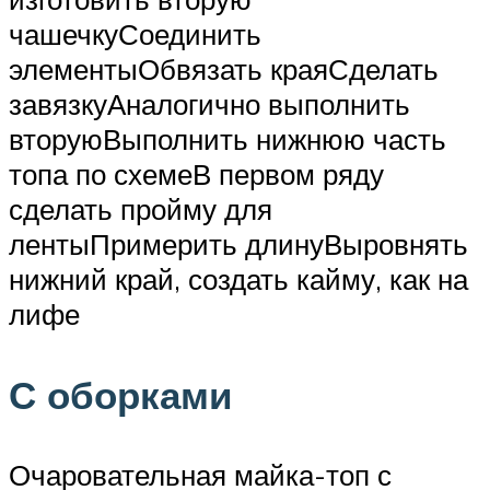
чашечкуСоединить
элементыОбвязать краяСделать
завязкуАналогично выполнить
вторуюВыполнить нижнюю часть
топа по схемеВ первом ряду
сделать пройму для
лентыПримерить длинуВыровнять
нижний край, создать кайму, как на
лифе
С оборками
Очаровательная майка-топ с