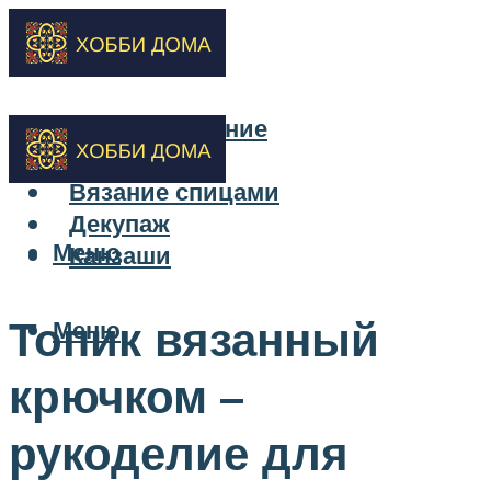
Бисероплетение
Вышивка
Вязание спицами
Декупаж
Меню
Канзаши
Топик вязанный
Меню
крючком –
рукоделие для