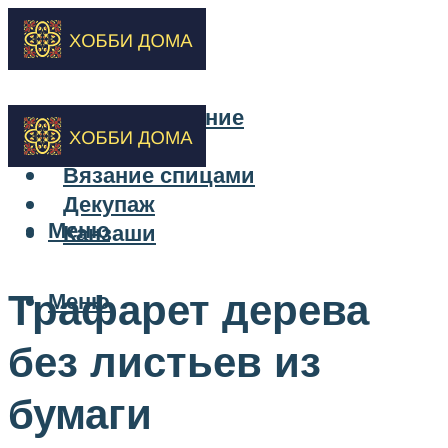
Бисероплетение
Вышивка
Вязание спицами
Декупаж
Меню
Канзаши
Трафарет дерева
Меню
без листьев из
бумаги