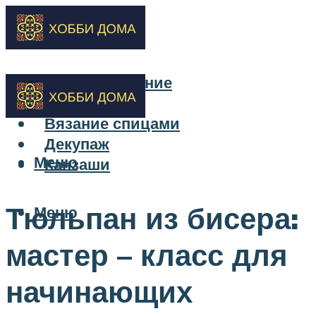
Бисероплетение
Вышивка
Вязание спицами
Декупаж
Меню
Канзаши
Тюльпан из бисера:
Меню
мастер – класс для
начинающих