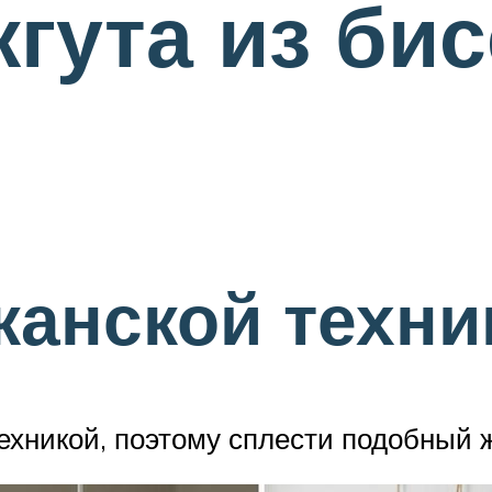
жгута из бис
канской техни
ехникой, поэтому сплести подобный ж