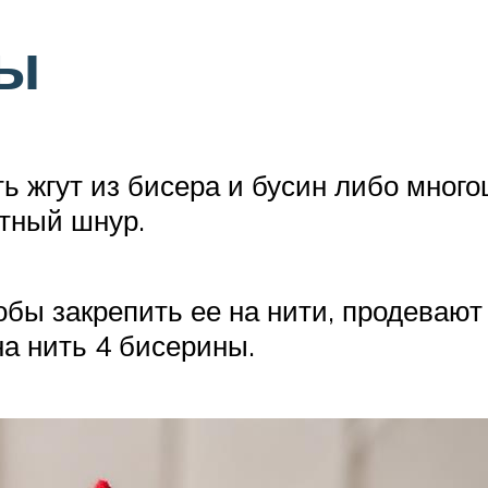
ты
 жгут из бисера и бусин либо много
етный шнур.
бы закрепить ее на нити, продевают ч
на нить 4 бисерины.