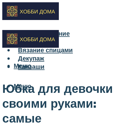
Бисероплетение
Вышивка
Вязание спицами
Декупаж
Меню
Канзаши
Юбка для девочки
Меню
своими руками:
самые