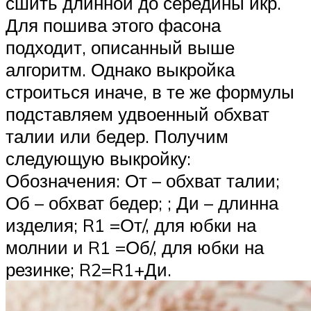
сшить длинной до середины икр.
Для пошива этого фасона
подходит, описанный выше
алгоритм. Однако выкройка
строиться иначе, в те же формулы
подставляем удвоенный обхват
талии или бедер. Получим
следующую выкройку:
Обозначения: От – обхват талии;
Об – обхват бедер; ; Ди – длинна
изделия; R1 =От/, для юбки на
молнии и R1 =Об/, для юбки на
резинке; R2=R1+Ди.