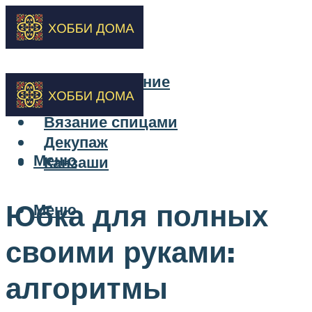
Бисероплетение
Вышивка
Вязание спицами
Декупаж
Меню
Канзаши
Юбка для полных
Меню
своими руками:
алгоритмы