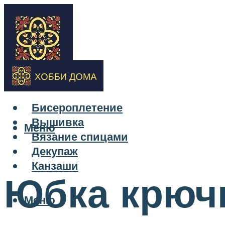
Бисероплетение
Вышивка
Меню
Вязание спицами
Декупаж
Канзаши
Юбка крюч
Меню