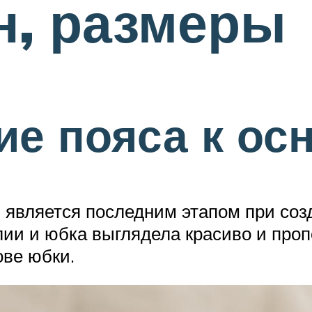
н, размеры
е пояса к ос
 является последним этапом при созд
лии и юбка выглядела красиво и про
ове юбки.