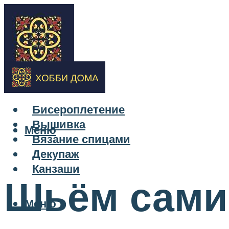
Бисероплетение
Вышивка
Меню
Вязание спицами
Декупаж
Канзаши
Шьём сами
Меню