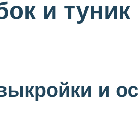
бок и туник
выкройки и о