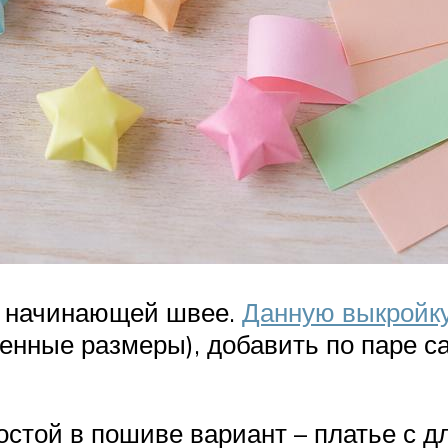
е начинающей швее.
Данную выкройк
венные размеры), добавить по паре с
остой в пошиве вариант – платье с 