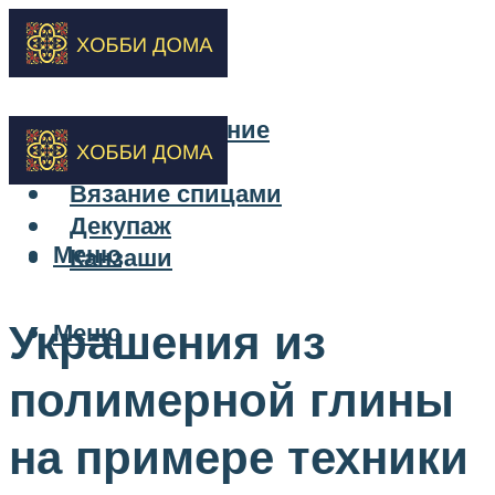
Бисероплетение
Вышивка
Вязание спицами
Декупаж
Меню
Канзаши
Украшения из
Меню
полимерной глины
на примере техники