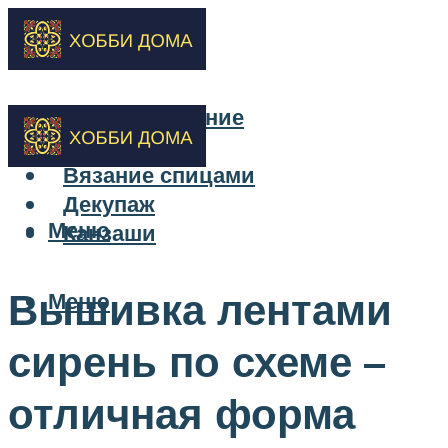
Бисероплетение
Вышивка
Вязание спицами
Декупаж
Меню
Канзаши
Вышивка лентами
Меню
сирень по схеме –
отличная форма