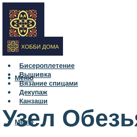
Бисероплетение
Вышивка
Меню
Вязание спицами
Декупаж
Канзаши
Узел Обезь
Меню