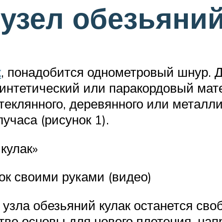
 узел обезьяний
к
, понадобится однометровый шнур. 
синтетический или паракордовый мат
теклянного, деревянного или металл
учаса (рисунок 1).
 кулак»
ок своими руками (видео)
 узла обезьяний кулак останется сво
тве основы для нового плетения, нап