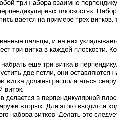
обой три набора взаимно перпендику
перпендикулярных плоскостях. Набор
писывается на примере трех витков, т
твенные пальцы, и на них укладывае
еет три витка в каждой плоскости. Ко
 набрать еще три витка в перпендику
пустить две петли, они оставляются 
и витка должны располагаться снару
й виток.
 делается в перпендикулярной плоск
наружи вторых. Для этого вводится х
ого набора витков. Делать это следуе