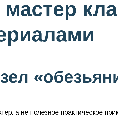
мастер кла
териалами
узел «обезьян
тер, а не полезное практическое при