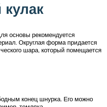
 кулак
Для основы рекомендуется
ериал. Округлая форма придается
ического шара, который помещается
бодным конец шнурка. Его можно
ример, темляка.