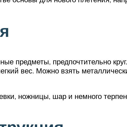
ся
чные предметы, предпочтительно кру
легкий вес. Можно взять металлическ
евки, ножницы, шар и немного терпен