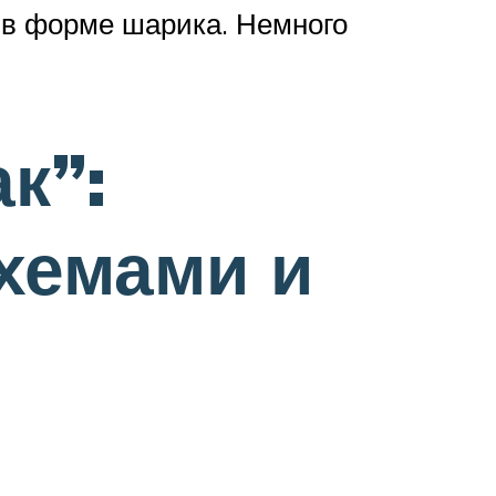
л в форме шарика. Немного
к”:
хемами и