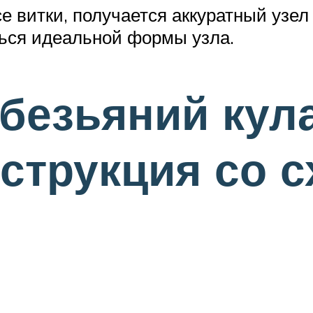
все витки, получается аккуратный узе
ься идеальной формы узла.
обезьяний кула
струкция со с