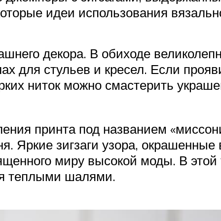
которые идеи использования вязальн
шнего декора. В обиходе великолепн
лах для стульев и кресел. Если прояв
ких ниток можно смастерить украшен
ления принта под названием «миссони
ня. Яркие зигзаги узора, окрашенные 
вященного миру высокой моды. В этой
ая теплыми шалями.