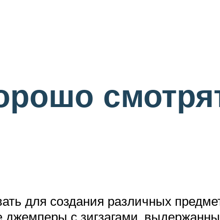
орошо смотря
ать для создания различных предмет
ые джемперы с зигзагами, выдержанн