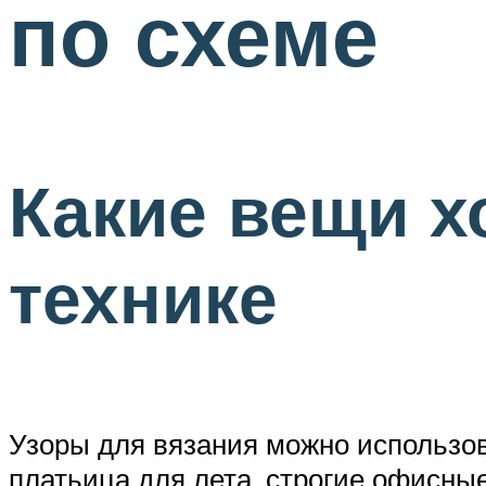
по схеме
Какие вещи х
технике
Узоры для вязания можно использов
платьица для лета, строгие офисн