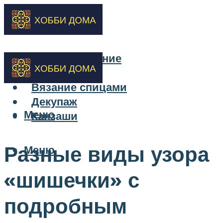
Бисероплетение
Вышивка
Вязание спицами
Декупаж
Меню
Канзаши
Разные виды узора
Меню
«шишечки» с
подробным