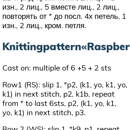
изн., 2 лиц., 5 вместе лиц., 2 лиц.,
повторять от * до посл. 4х петель, 1
изн., 2 лиц., кром. петля.
Knittingpattern«Raspber
Cast on: multiple of 6 +5 + 2 sts
Row1 (RS): slip 1, *p2, (k1, yo, k1, yo,
k1) in next stitch, p2, k1b, repeat
from * to last 6sts, p2, (k1, yo, k1,
yo, k1) in next stitch, p3.
Row 2 (WS): slip 1, *k9, p1, repeat