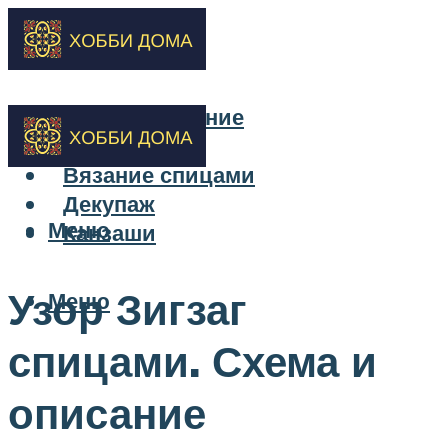
Бисероплетение
Вышивка
Вязание спицами
Декупаж
Меню
Канзаши
Узор Зигзаг
Меню
спицами. Схема и
описание