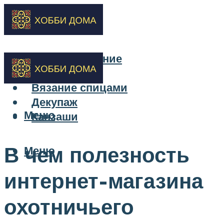
Бисероплетение
Вышивка
Вязание спицами
Декупаж
Меню
Канзаши
В чем полезность
Меню
интернет-магазина
охотничьего