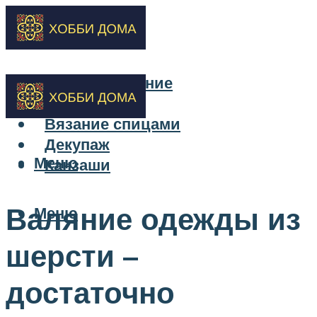
Бисероплетение
Вышивка
Вязание спицами
Декупаж
Меню
Канзаши
Валяние одежды из
Меню
шерсти –
достаточно