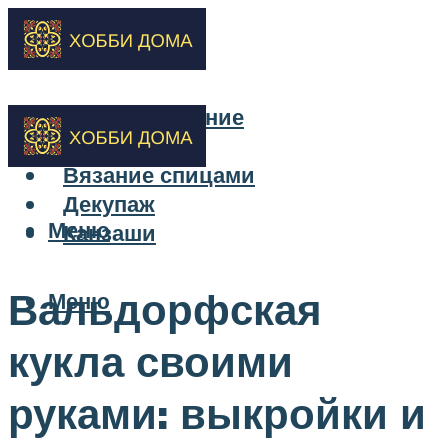
Бисероплетение
Вышивка
Вязание спицами
Декупаж
Меню
Канзаши
Вальдорфская
Меню
кукла своими
руками: выкройки и