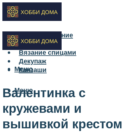
Бисероплетение
Вышивка
Вязание спицами
Декупаж
Меню
Канзаши
Валентинка с
Меню
кружевами и
вышивкой крестом