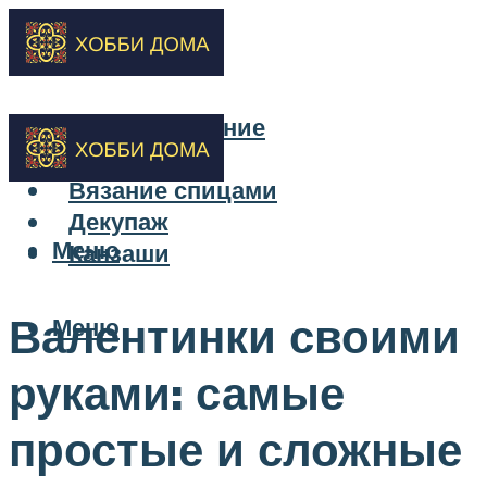
Бисероплетение
Вышивка
Вязание спицами
Декупаж
Меню
Канзаши
Валентинки своими
Меню
руками: самые
простые и сложные