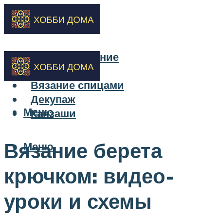
Бисероплетение
Вышивка
Вязание спицами
Декупаж
Меню
Канзаши
Вязание берета
Меню
крючком: видео-
уроки и схемы