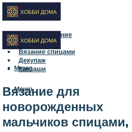
Бисероплетение
Вышивка
Вязание спицами
Декупаж
Меню
Канзаши
Вязание для
Меню
новорожденных
мальчиков спицами,