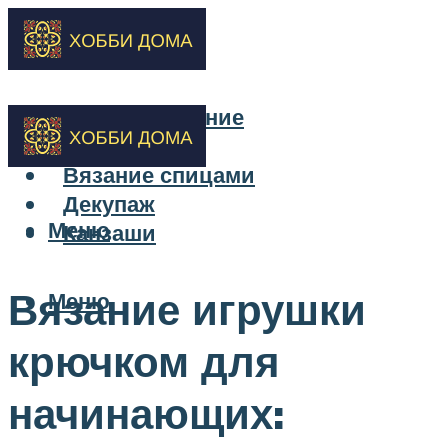
Бисероплетение
Вышивка
Вязание спицами
Декупаж
Меню
Канзаши
Вязание игрушки
Меню
крючком для
начинающих: