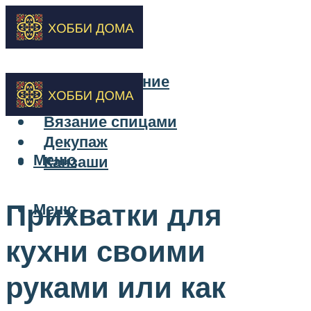
Бисероплетение
Вышивка
Вязание спицами
Декупаж
Меню
Канзаши
Прихватки для
Меню
кухни своими
руками или как