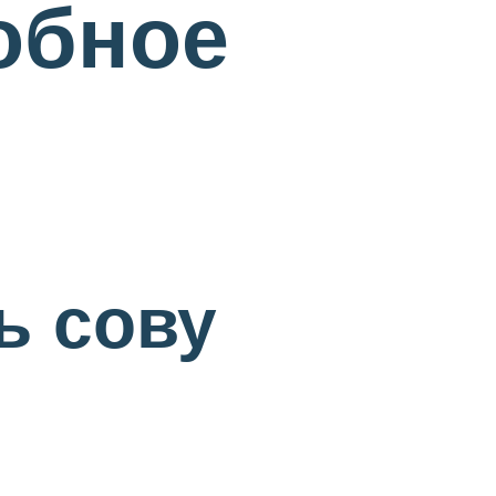
обное
ь сову