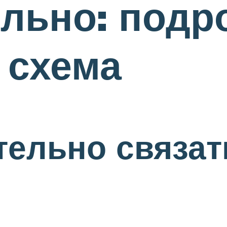
льно: подр
 схема
тельно связат