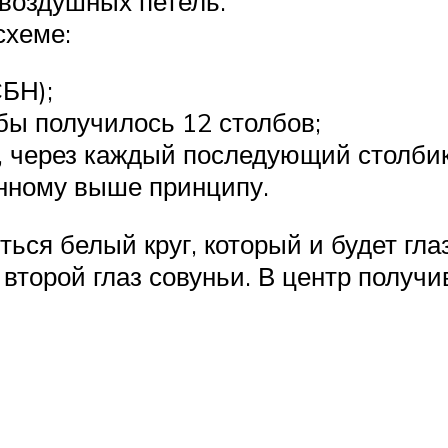
 воздушных петель.
схеме:
СБН);
бы получилось 12 столбов;
, через каждый последующий столбик
анному выше принципу.
ться белый круг, который и будет гл
 второй глаз совуньи. В центр получ