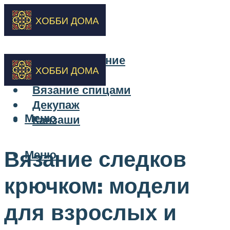
Бисероплетение
Вышивка
Вязание спицами
Декупаж
Меню
Канзаши
Вязание следков
Меню
крючком: модели
для взрослых и