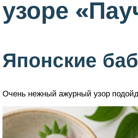
узоре «Пау
Японские баб
Очень нежный ажурный узор подойде