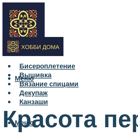
Бисероплетение
Вышивка
Меню
Вязание спицами
Декупаж
Канзаши
Красота пе
Меню