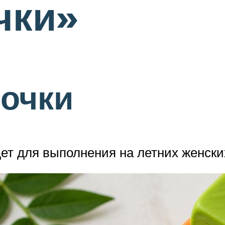
чки»
очки
т для выполнения на летних женских