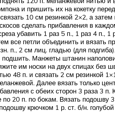
 поднять 120 п. меланжевой нитью и в
мпона и пришить их на кокетку перед
связать 10 см резинкой 2×2, а затем
косов сделать прибавления в каждом 
за убавить 1 раз 5 п., 1 раз 4 п., 1 
ем все петли объединить и вязать п
зн. п., 2 см лиц. гладью (для подгиба
 и подшить. Манжеты штанин наполови
яжите им носки на двух спицах без шв
ю 48 п. и связать 2 см резинкой 1×1
меланжевой. Далее вязать только цен
авления с обеих сторон 3 раза 3 п. К
о 20 п. по бокам. Вязать подошву 3,
одошву крючком 1 р. ст. б/н. голубой