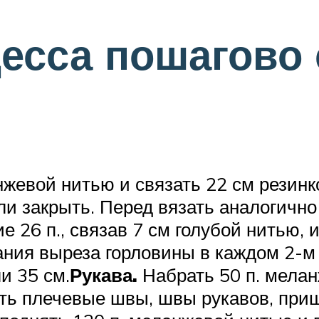
есса пошагово 
жевой нитью и связать 22 см резинко
тли закрыть. Перед вязать аналогично
е 26 п., связав 7 см голубой нитью,
я выреза горловины в каждом 2-м ряду
и 35 см.
Рукава.
Набрать 50 п. мелан
ь плечевые швы, швы рукавов, приши