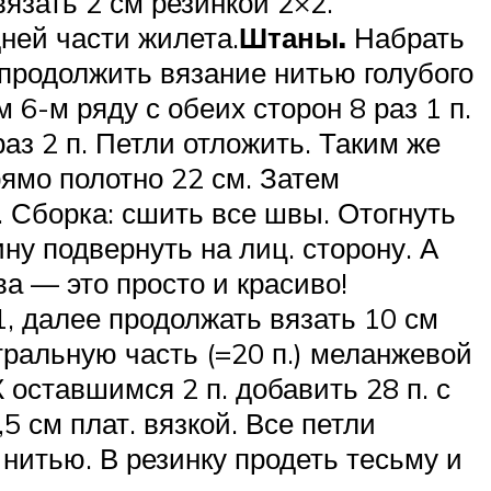
язать 2 см резинкой 2×2.
ней части жилета.
Штаны.
Набрать
 продолжить вязание нитью голубого
6-м ряду с обеих сторон 8 раз 1 п.
раз 2 п. Петли отложить. Таким же
рямо полотно 22 см. Затем
). Сборка: сшить все швы. Отогнуть
ну подвернуть на лиц. сторону. А
а — это просто и красиво!
, далее продолжать вязать 10 см
тральную часть (=20 п.) меланжевой
 оставшимся 2 п. добавить 28 п. с
5 см плат. вязкой. Все петли
 нитью. В резинку продеть тесьму и