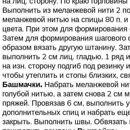
на лиц. сторону. По краю горловины
Выполнить из меланжевой нити 2 по
меланжевой нитью на спицы 80 п. и 
цвета. При этом для формирования с
Затем для формирования шагового сре
образом вязать другую штанину. Зат
выполнить 2 см лиц. гладью, 1 ряд и
на изн. сторону подгиб под резинку
чтобы утеплить и стопы близких, св
Башмачки.
Набрать меланжевой нить
голубой нитью, а затем снова 2 см 
пряжей. Провязав 6 см, выполнить уб
дополнительных спиц и набрать еще п
закрыть. Выполнить швы. Обвязать п