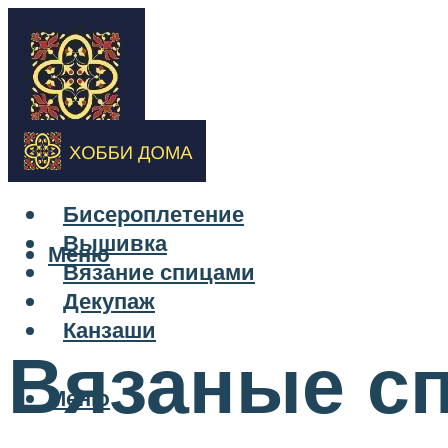
Бисероплетение
Вышивка
Меню
Вязание спицами
Декупаж
Канзаши
Вязаные с
Меню