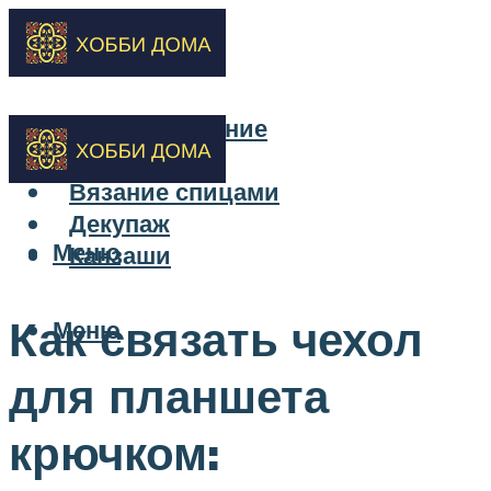
Бисероплетение
Вышивка
Вязание спицами
Декупаж
Меню
Канзаши
Как связать чехол
Меню
для планшета
крючком: