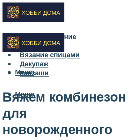
Бисероплетение
Вышивка
Вязание спицами
Декупаж
Меню
Канзаши
Вяжем комбинезон
Меню
для
новорожденного