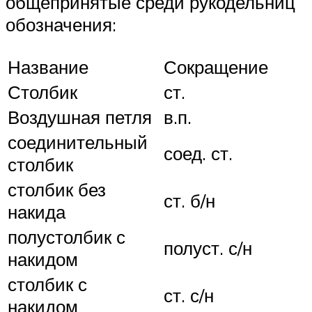
общепринятые среди рукодельниц
обозначения:
Название
Сокращение
Столбик
ст.
Воздушная петля
в.п.
соединительный
соед. ст.
столбик
столбик без
ст. б/н
накида
полустолбик с
полуст. с/н
накидом
столбик с
ст. с/н
накидом