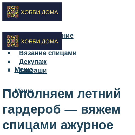
Бисероплетение
Вышивка
Вязание спицами
Декупаж
Меню
Канзаши
Пополняем летний
Меню
гардероб — вяжем
спицами ажурное