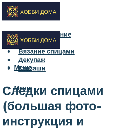
Бисероплетение
Вышивка
Вязание спицами
Декупаж
Меню
Канзаши
Следки спицами
Меню
(большая фото-
инструкция и