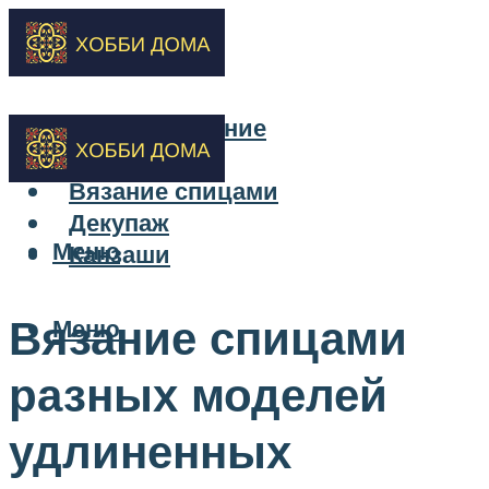
Бисероплетение
Вышивка
Вязание спицами
Декупаж
Меню
Канзаши
Вязание спицами
Меню
разных моделей
удлиненных