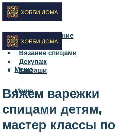
Бисероплетение
Вышивка
Вязание спицами
Декупаж
Меню
Канзаши
Вяжем варежки
Меню
спицами детям,
мастер классы по