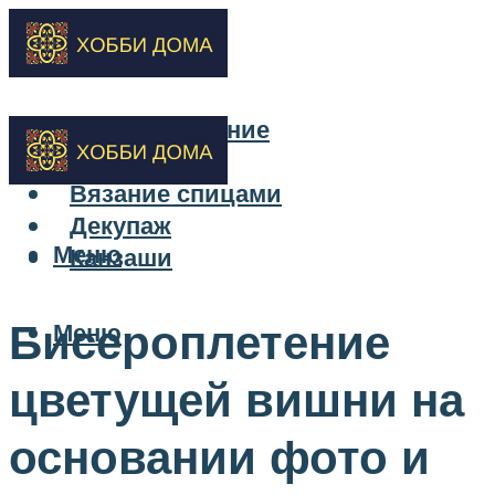
Бисероплетение
Вышивка
Вязание спицами
Декупаж
Меню
Канзаши
Бисероплетение
Меню
цветущей вишни на
основании фото и