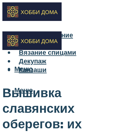
Бисероплетение
Вышивка
Вязание спицами
Декупаж
Меню
Канзаши
Вышивка
Меню
славянских
оберегов: их