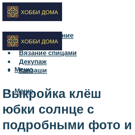
Бисероплетение
Вышивка
Вязание спицами
Декупаж
Меню
Канзаши
Выкройка клёш
Меню
юбки солнце с
подробными фото и