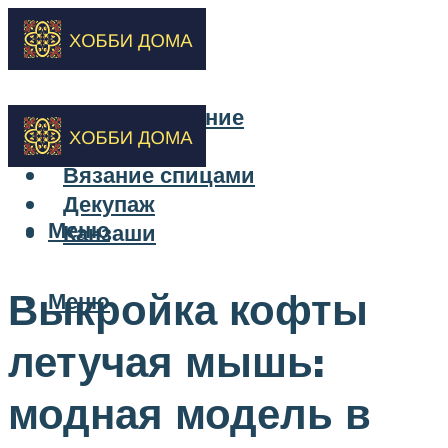
Бисероплетение
Вышивка
Вязание спицами
Декупаж
Меню
Канзаши
Выкройка кофты
Меню
летучая мышь:
модная модель в