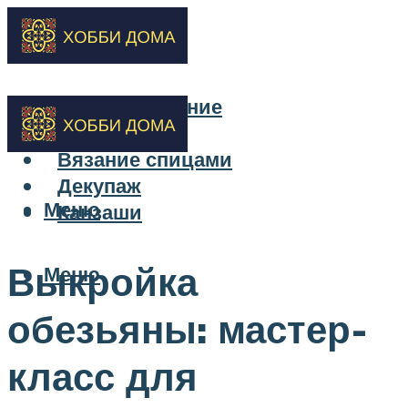
Бисероплетение
Вышивка
Вязание спицами
Декупаж
Меню
Канзаши
Выкройка
Меню
обезьяны: мастер-
класс для