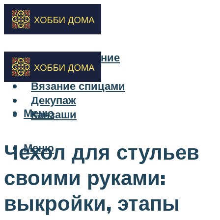
Бисероплетение
Вышивка
Вязание спицами
Декупаж
Меню
Канзаши
Чехол для стульев
Меню
своими руками:
выкройки, этапы