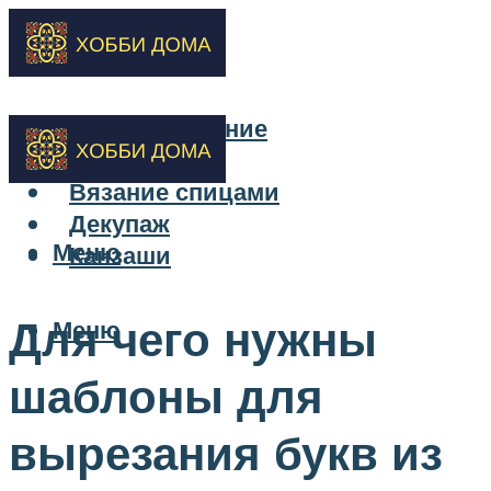
Бисероплетение
Вышивка
Вязание спицами
Декупаж
Меню
Канзаши
Для чего нужны
Меню
шаблоны для
вырезания букв из