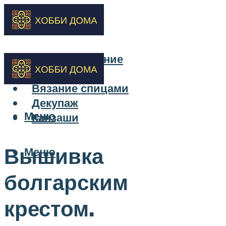
Бисероплетение
Вышивка
Вязание спицами
Декупаж
Меню
Канзаши
Вышивка
Меню
болгарским
крестом.