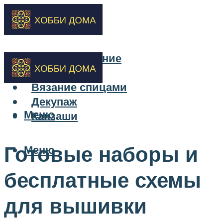
Бисероплетение
Вышивка
Вязание спицами
Декупаж
Меню
Канзаши
Готовые наборы и
Меню
бесплатные схемы
для вышивки