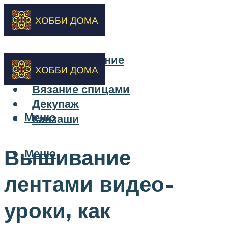
Бисероплетение
Вышивка
Вязание спицами
Декупаж
Меню
Канзаши
Вышивание
Меню
лентами видео-
уроки, как