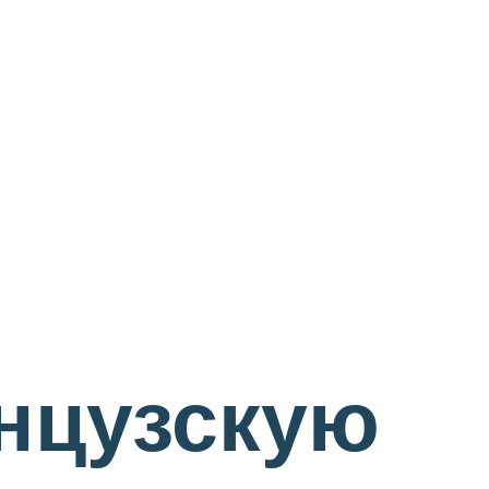
нцузскую