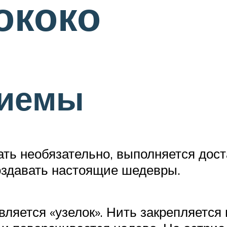
ококо
риемы
ть необязательно, выполняется дост
оздавать настоящие шедевры.
яется «узелок». Нить закрепляется 