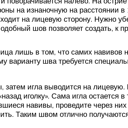
и поворачивается налево. На острие
роны на изнаночную на расстоянии в
ыходит на лицевую сторону. Нужно уб
одобный шов позволяет создать, к пр
ица лишь в том, что самих навивов н
му варианту шва требуется специальн
, затем игла выводится на лицевую.
назад иголку». Сама игла остается в 
иеся навивы, проведите через них иг
 нить. Таким швом отлично получаютс