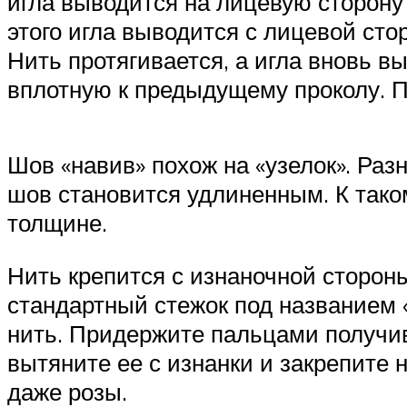
игла выводится на лицевую сторону 
этого игла выводится с лицевой сто
Нить протягивается, а игла вновь в
вплотную к предыдущему проколу. П
Шов «навив» похож на «узелок». Разн
шов становится удлиненным. К тако
толщине.
Нить крепится с изнаночной стороны
стандартный стежок под названием «
нить. Придержите пальцами получивш
вытяните ее с изнанки и закрепите
даже розы.