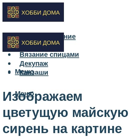
Бисероплетение
Вышивка
Вязание спицами
Декупаж
Меню
Канзаши
Изображаем
Меню
цветущую майскую
сирень на картине