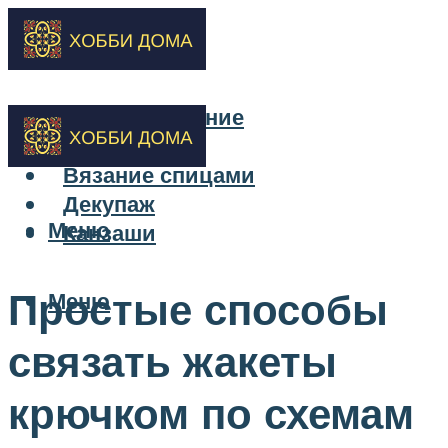
Бисероплетение
Вышивка
Вязание спицами
Декупаж
Меню
Канзаши
Простые способы
Меню
связать жакеты
крючком по схемам